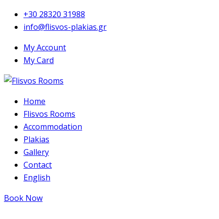
+30 28320 31988
info@flisvos-plakias.gr
My Account
My Card
Home
Flisvos Rooms
Accommodation
Plakias
Gallery
Contact
English
Book Now