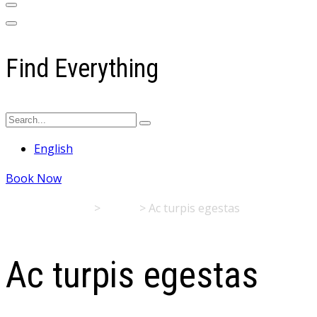
Find Everything
English
Book Now
Flisvos Rooms
>
Sights
>
Ac turpis egestas
Ac turpis egestas