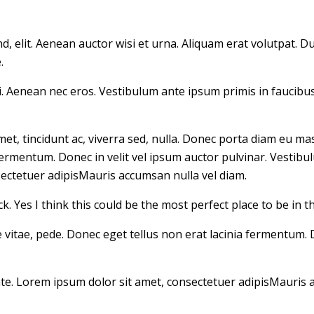
d, elit. Aenean auctor wisi et urna. Aliquam erat volutpat. D
.
si. Aenean nec eros. Vestibulum ante ipsum primis in faucibus
et, tincidunt ac, viverra sed, nulla. Donec porta diam eu ma
fermentum. Donec in velit vel ipsum auctor pulvinar. Vestibul
ectetuer adipisMauris accumsan nulla vel diam.
 Yes I think this could be the most perfect place to be in th
vitae, pede. Donec eget tellus non erat lacinia fermentum. D
e. Lorem ipsum dolor sit amet, consectetuer adipisMauris ac