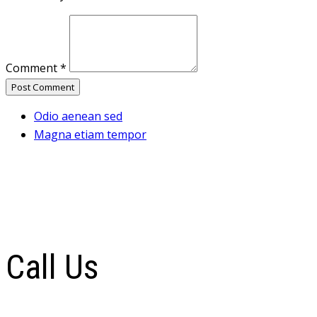
Comment
*
Post Comment
Odio aenean sed
Magna etiam tempor
Call Us