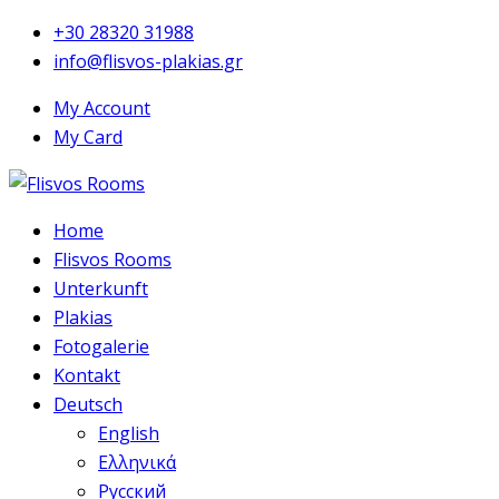
+30 28320 31988
info@flisvos-plakias.gr
My Account
My Card
Home
Flisvos Rooms
Unterkunft
Plakias
Fotogalerie
Kontakt
Deutsch
English
Ελληνικά
Русский