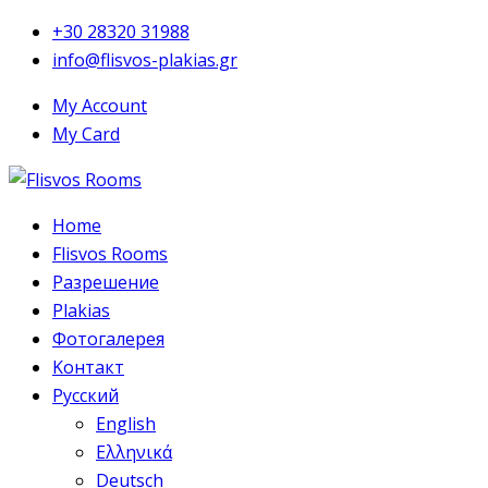
+30 28320 31988
info@flisvos-plakias.gr
My Account
My Card
Home
Flisvos Rooms
Pазрешение
Plakias
Фотогалерея
Kонтакт
Русский
English
Ελληνικά
Deutsch