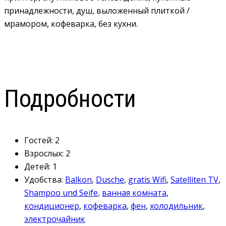
принадлежности, душ, выложенный плиткой /
мрамором, кофеварка, без кухни.
Подробности
Гостей:
2
Взрослых:
2
Детей:
1
Удобства:
Balkon
,
Dusche
,
gratis Wifi
,
Satelliten TV
,
Shampoo und Seife
,
ванная комната
,
кондиционер
,
кофеварка
,
фен
,
холодильник
,
электрочайник